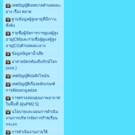
เทศบัญญัติเทศบาลตำบลดงมะ
ยาง เรื่อง ตลาด
ฐานข้อมูลผู้สูงอายุที่มีภาวะ
พึ่งพิง
รายชื่อผู้จัดการการดูแลผู้สูง
อายุ(CM)และรายชื่อผู้ดูแลผู้สูง
อายุ(CG)ตำบลดงมะยาง
ข้อมูลปัญหาน้ำเสีย
อาสาสมัครท้องถิ่นรักษ์โลก
(อถล.)
เทศบัญญํติบ่อดักไขมัน
เทศบัญญัติเรื่องหลักเกณฑ์
การคัดแยกมูลฝอย
การตรวจสอบคุณภาพอากาศ
ในพื้นที่ (ฝุ่นPM2.5)
นโยบายและแผนการดำเนิน
งานการบริหารจัดการก๊าซเรือน
กระจก
การดำเนินงานภายใต้