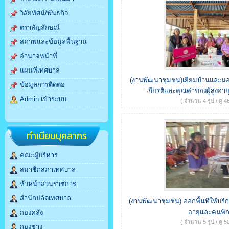
วิสัยทัศน์/พันธกิจ
ตราสัญลักษณ์
สภาพและข้อมูลพื้นฐาน
อำนาจหน้าที่
แผนที่เทศบาล
(งานพัฒนาชุมชน)เยี่ยมบ้านและมอบ
ข้อมูลการติดต่อ
เกียรติและคุณค่าของผู้สูงอายุท
Admin เข้าระบบ
( จำนวน 4 รูป / ดู 48
ทำเนียบบุคลากร
คณะผู้บริหาร
สมาชิกสภาเทศบาล
หัวหน้าส่วนราชการ
สำนักปลัดเทศบาล
(งานพัฒนาชุมชน) ออกพื้นที่ให้บริการจ
อายุและคนพิ
กองคลัง
( จำนวน 5 รูป / ดู 50
กองช่าง