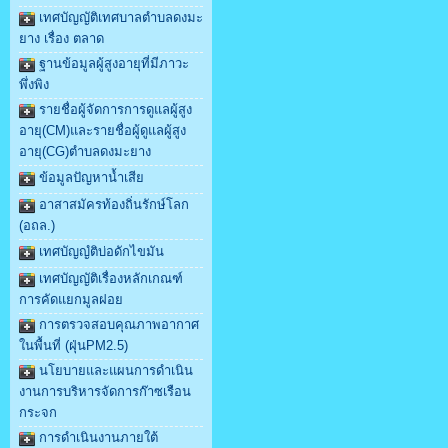
เทศบัญญัติเทศบาลตำบลดงมะ
ยาง เรื่อง ตลาด
ฐานข้อมูลผู้สูงอายุที่มีภาวะ
พึ่งพิง
รายชื่อผู้จัดการการดูแลผู้สูง
อายุ(CM)และรายชื่อผู้ดูแลผู้สูง
อายุ(CG)ตำบลดงมะยาง
ข้อมูลปัญหาน้ำเสีย
อาสาสมัครท้องถิ่นรักษ์โลก
(อถล.)
เทศบัญญํติบ่อดักไขมัน
เทศบัญญัติเรื่องหลักเกณฑ์
การคัดแยกมูลฝอย
การตรวจสอบคุณภาพอากาศ
ในพื้นที่ (ฝุ่นPM2.5)
นโยบายและแผนการดำเนิน
งานการบริหารจัดการก๊าซเรือน
กระจก
การดำเนินงานภายใต้