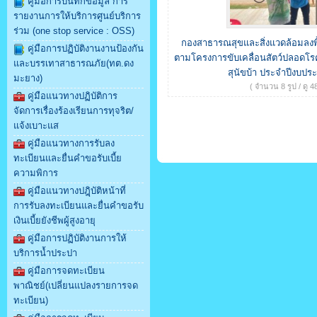
คู่มือการบันทึกข้อมูล การ
รายงานการให้บริการศูนย์บริการ
ร่วม (one stop service : OSS)
กองสาธารณสุขและสิ่งแวดล้อมลงพื
คู่มือการปฏิบัติงานงานป้องกัน
ตามโครงการขับเคลื่อนสัตว์ปลอด
และบรรเทาสาธารณภัย(ทต.ดง
สุนัขบ้า ประจำปีงบป
มะยาง)
( จำนวน 8 รูป / ดู 48
คู่มือแนวทางปฏิบัติการ
จัดการเรื่องร้องเรียนการทุจริต/
แจ้งเบาะแส
คู่มือแนวทางการรับลง
ทะเบียนและยื่นคำขอรับเบี้ย
ความพิการ
คู่มือแนวทางปฎฺิบัติหน้าที่
การรับลงทะเบียนและยื่นคำขอรับ
เงินเบี้ยยังชีพผู้สูงอายุ
คู่มือการปฏิบัติงานการให้
บริการน้ำประปา
คู่มือการจดทะเบียน
พาณิชย์(เปลี่ยนแปลงรายการจด
ทะเบียน)