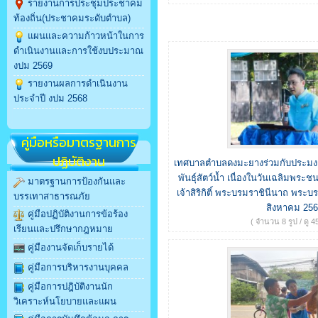
รายงานการประชุมประชาคม
ท้องถิ่น(ประชาคมระดับตำบล)
แผนและความก้าวหน้าในการ
ดำเนินงานและการใช้งบประมาณ
งปม 2569
รายงานผลการดำเนินงาน
ประจำปี งปม 2568
คู่มือหรือมาตรฐานการ
ปฏิบัติงาน
เทศบาลตำบลดงมะยางร่วมกับประมงอำ
พันธุ์สัตว์น้ำ เนื่องในวันเฉลิมพ
มาตรฐานการป้องกันและ
เจ้าสิริกิติ์ พระบรมราชินีนาถ พร
บรรเทาสาธารณภัย
สิงหาคม 25
คู่มือปฏิบัติงานการข้อร้อง
( จำนวน 8 รูป / ดู 45
เรียนและปรึกษากฎหมาย
คู่มืองานจัดเก็บรายได้
คู่มือการบริหารงานบุคคล
คู่มือการปฎิบัติงานนัก
วิเคราะห์นโยบายและแผน