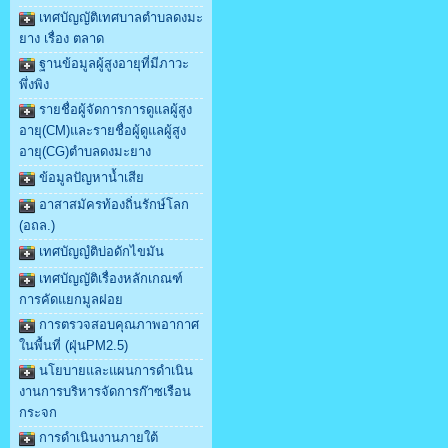
เทศบัญญัติเทศบาลตำบลดงมะ
ยาง เรื่อง ตลาด
ฐานข้อมูลผู้สูงอายุที่มีภาวะ
พึ่งพิง
รายชื่อผู้จัดการการดูแลผู้สูง
อายุ(CM)และรายชื่อผู้ดูแลผู้สูง
อายุ(CG)ตำบลดงมะยาง
ข้อมูลปัญหาน้ำเสีย
อาสาสมัครท้องถิ่นรักษ์โลก
(อถล.)
เทศบัญญํติบ่อดักไขมัน
เทศบัญญัติเรื่องหลักเกณฑ์
การคัดแยกมูลฝอย
การตรวจสอบคุณภาพอากาศ
ในพื้นที่ (ฝุ่นPM2.5)
นโยบายและแผนการดำเนิน
งานการบริหารจัดการก๊าซเรือน
กระจก
การดำเนินงานภายใต้