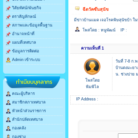
วิสัยทัศน์/พันธกิจ
ฉีดวัคซ๊นสุนัข
ตราสัญลักษณ์
มีข่าวบ้านแมด เจอโรคพิษสุนัขบ้า ใน
สภาพและข้อมูลพื้นฐาน
โพสโดย :
หนูพัฒน์
IP :
อำนาจหน้าที่
แผนที่เทศบาล
ความเห็นที่ 1
ข้อมูลการติดต่อ
Admin เข้าระบบ
วันที่ 7-8 ก
บ้านดงมะยาง 
น. ช่วงบ่าย 
ทำเนียบบุคลากร
โพสโดย
พิมพิไล
คณะผู้บริหาร
IP Address :
สมาชิกสภาเทศบาล
หัวหน้าส่วนราชการ
สำนักปลัดเทศบาล
กองคลัง
กองช่าง